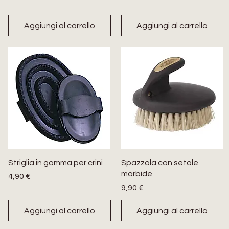
Aggiungi al carrello
Aggiungi al carrello
Striglia in gomma per crini
Spazzola con setole
morbide
Prezzo
4,90 €
Prezzo
9,90 €
Aggiungi al carrello
Aggiungi al carrello