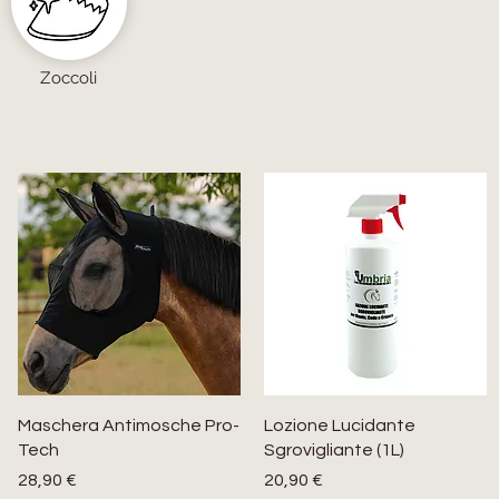
Zoccoli
Maschera Antimosche Pro-
Lozione Lucidante
Tech
Sgrovigliante (1L)
Prezzo
Prezzo
28,90 €
20,90 €