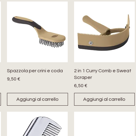
Spazzola per crini e coda
2 in 1 Curry Comb e Sweat
Scraper
Prezzo
9,50 €
Prezzo
6,50 €
Aggiungi al carrello
Aggiungi al carrello