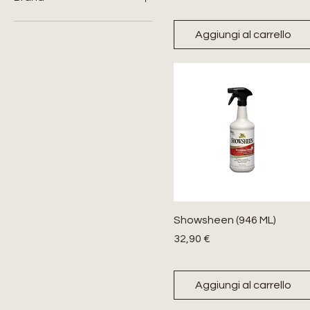
Amahorse
Aggiungi al carrello
Effol
Farnam
Umbria Equitazione
Absorbine
Weaver Equine
Equestro
Pro-Tech
Showsheen (946 ML)
Prezzo
32,90 €
Aggiungi al carrello