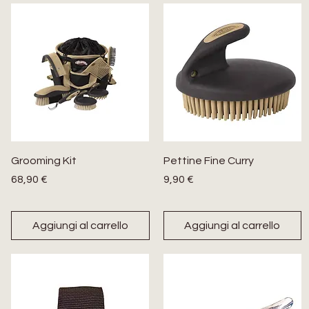
Grooming Kit
Pettine Fine Curry
Prezzo
Prezzo
68,90 €
9,90 €
Aggiungi al carrello
Aggiungi al carrello