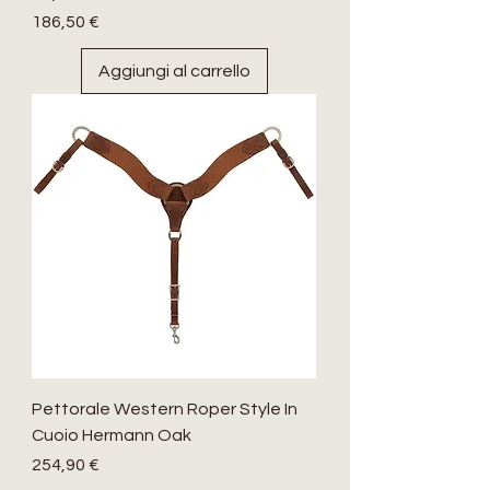
Prezzo
186,50 €
Aggiungi al carrello
Pettorale Western Roper Style In
Cuoio Hermann Oak
Prezzo
254,90 €