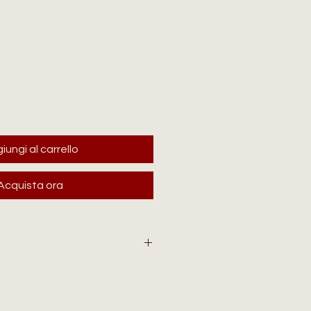
zo
iungi al carrello
Acquista ora