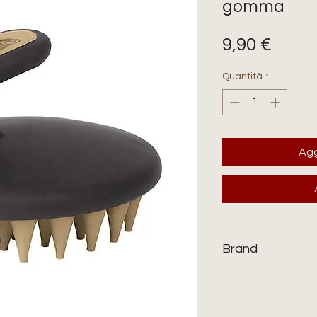
gomma
Prez
9,90 €
Quantità
*
Agg
Brand
WEAVER EQUINE