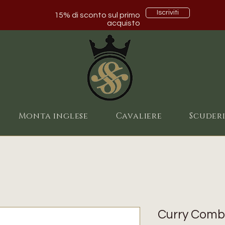
Iscriviti
15% di sconto sul primo
acquisto
Monta inglese
Cavaliere
Scuder
Curry Comb 