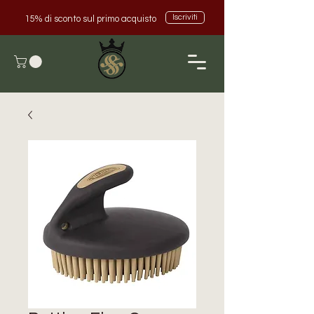
Iscriviti
15% di sconto sul primo acquisto