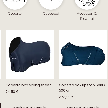
Coperte
Cappucci
Accessori &
Ricambi
Coperta box spring sheet
Coperta box ripstop 600D
500 gr
Prezzo
74,50 €
Prezzo
273,90 €
Aggiungi al carrello
Aggiungi al carrello