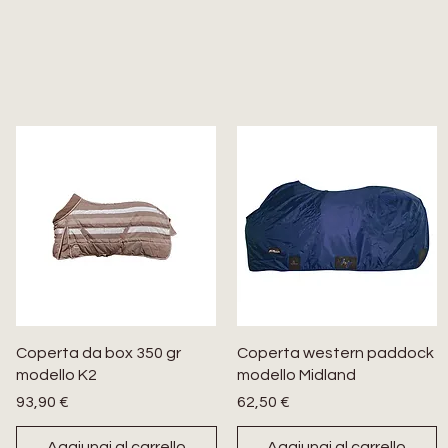
Coperta da box 350 gr
Coperta western paddock
modello K2
modello Midland
Prezzo
Prezzo
93,90 €
62,50 €
Aggiungi al carrello
Aggiungi al carrello