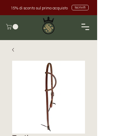
Iscriviti
15% di sconto sul primo acquisto