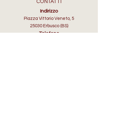
CONTATTI
Indirizzo
Piazza Vittorio Veneto, 5
25030 Erbusco (BS)
Telefono
+39 3355605808
Email
info@selleriafranciacorta.com
ORARI D'APERTURA
Lun:
su appuntamento
Mar - Dom:
10:00/12.30 - 15.30/19.30​
IN AIUTO
Spedizioni, Resi e Rimborsi