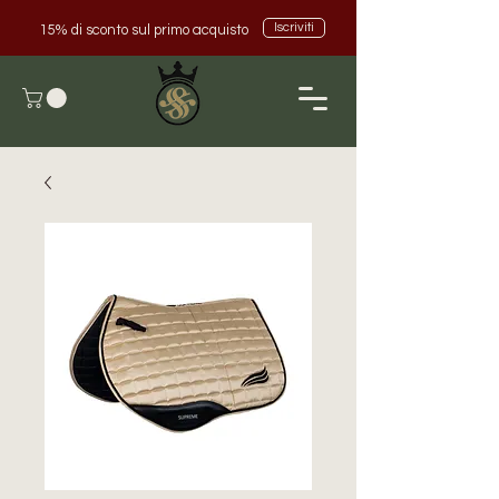
Iscriviti
15% di sconto sul primo acquisto