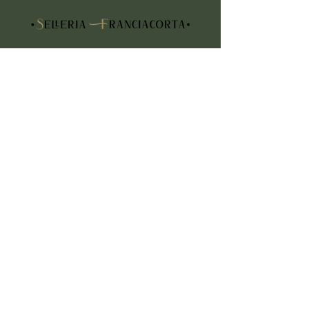
CONTATTI
Indirizzo
Piazza Vittorio Veneto, 5
25030 Erbusco (BS)
Telefono
+39 3355605808
Email
info@selleriafranciacorta.com
ORARI D'APERTURA
Lun:
su appuntamento