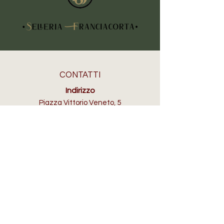
CONTATTI
Indirizzo
Piazza Vittorio Veneto, 5
25030 Erbusco (BS)
Telefono
+39 3355605808
Email
info@selleriafranciacorta.com
ORARI D'APERTURA
Lun:
su appuntamento