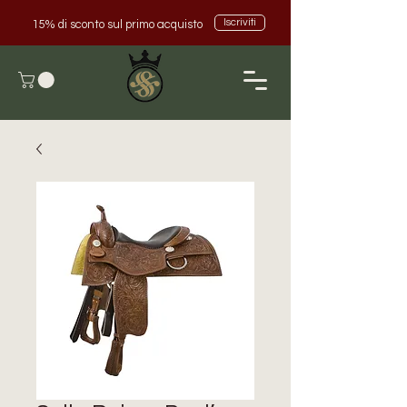
Iscriviti
15% di sconto sul primo acquisto