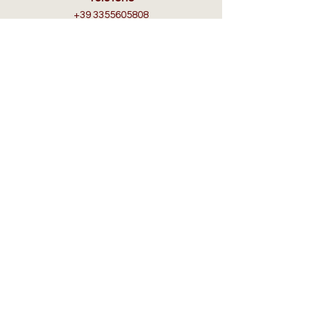
+39 3355605808
Email
info@selleriafranciacorta.com
ORARI D'APERTURA
Lun:
su appuntamento
Mar - Dom:
10:00/12.30 - 15.30/19.30​
IN AIUTO
Spedizioni, Resi e Rimborsi
FAQ
Informativa sulla Privacy