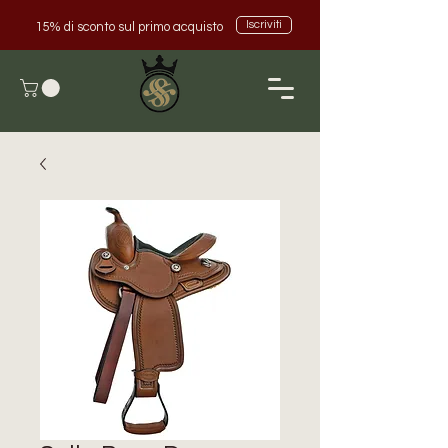
Iscriviti
15% di sconto sul primo acquisto