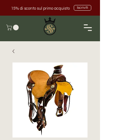
Iscriviti
15% di sconto sul primo acquisto