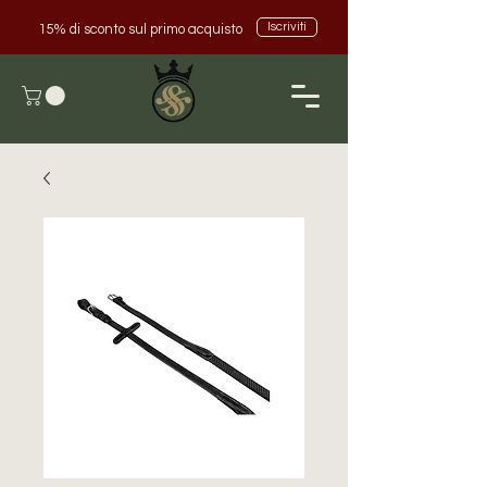
Iscriviti
15% di sconto sul primo acquisto