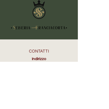
CONTATTI
Indirizzo
Piazza Vittorio Veneto, 5
25030 Erbusco (BS)
Telefono
+39 3355605808
Email
info@selleriafranciacorta.com