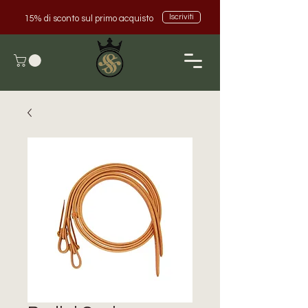
Iscriviti
15% di sconto sul primo acquisto