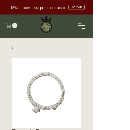
Iscriviti
15% di sconto sul primo acquisto