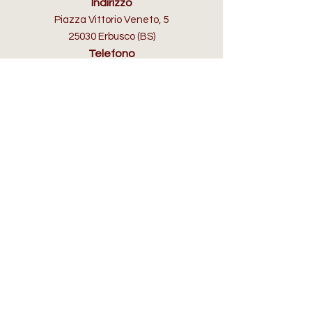
Indirizzo
Piazza Vittorio Veneto, 5
25030 Erbusco (BS)
Telefono
+39 3355605808
Email
info@selleriafranciacorta.com
ORARI D'APERTURA
Lun:
su appuntamento
Mar - Dom:
10:00/12.30 - 15.30/19.30​
IN AIUTO
Spedizioni, Resi e Rimborsi
FAQ