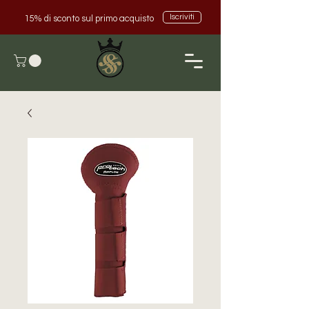
Iscriviti
15% di sconto sul primo acquisto