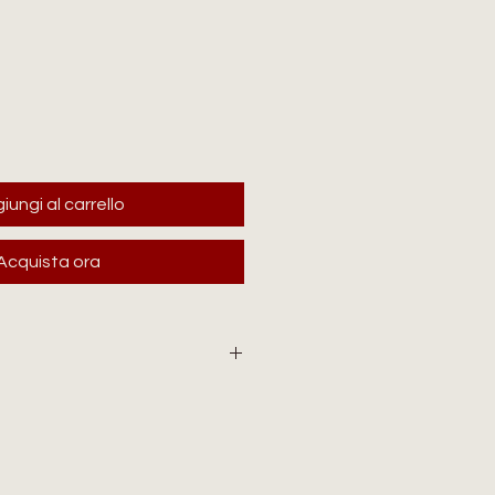
zzo
iungi al carrello
Acquista ora
IONE