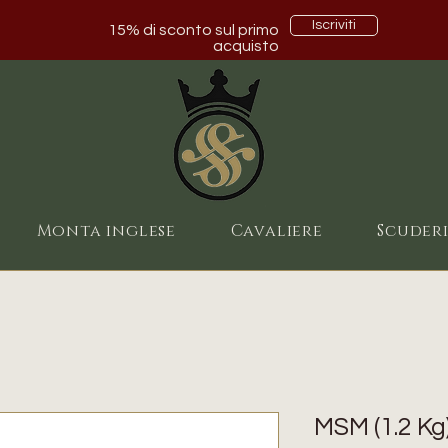
Iscriviti
15% di sconto sul primo
acquisto
Monta inglese
Cavaliere
Scuder
MSM (1.2 Kg