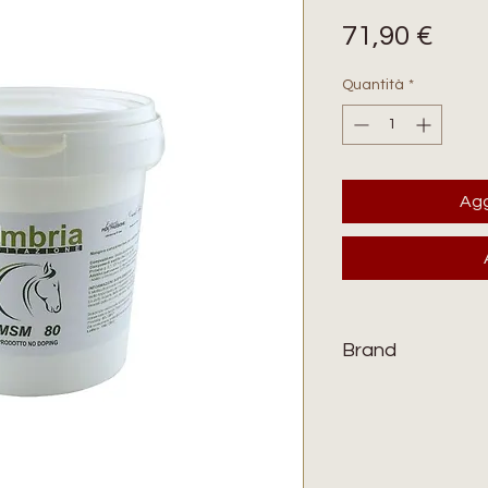
Pre
71,90 €
Quantità
*
Agg
Brand
UMBRIA EQUITAZ