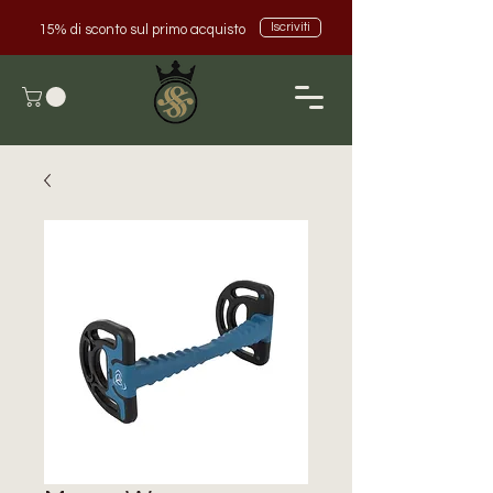
Iscriviti
15% di sconto sul primo acquisto