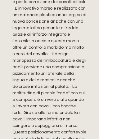
e per la correzione dei cavalli difficili.
L' innovativo morso è realizzato con
un materiale plastico antiallergico di
nuova concezione anziché con una
lega metallica pesante e fredda.
Grazie al rinforzo integrato e
flessibile in acciaio questo morso
offre un controllo morbido ma molto
sicuro del cavallo. Il design
monopezzo dell'imboccatura e degli
anelli previene una compressione o
pizzicamento unilaterale della
lingua o delle mascelle nonché
dolorose irritazioni al palato. La
moltitudine di piccole "onde" con cui
è composto è un vero aiuto quando
si lavora con cavalli con bocche
forti. Grazie alle forma ondulata i
cavalli imparano infatti a non
spingere o appoggiarsi al morso.
Questo posizionamento confortevole
aumenta la fiducia del cavallo nella