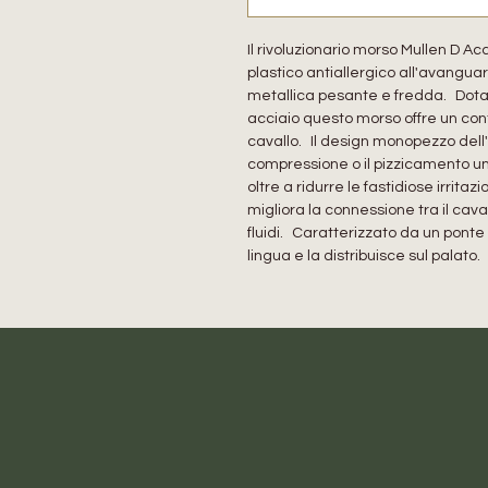
Il rivoluzionario morso Mullen D A
plastico antiallergico all'avangua
metallica pesante e fredda. Dotato 
acciaio questo morso offre un cont
cavallo. Il design monopezzo dell'
compressione o il pizzicamento uni
oltre a ridurre le fastidiose irrita
migliora la connessione tra il cav
fluidi. Caratterizzato da un ponte 
lingua e la distribuisce sul palato.