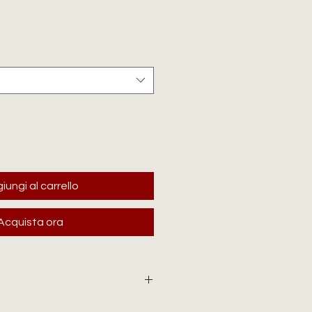
zzo
iungi al carrello
Acquista ora