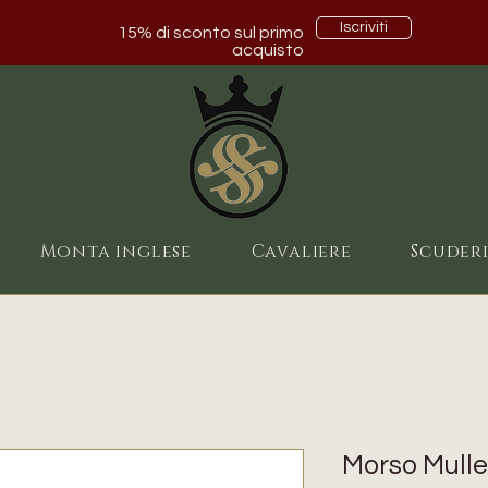
Iscriviti
15% di sconto sul primo
acquisto
Monta inglese
Cavaliere
Scuder
Morso Mulle