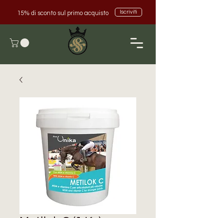
Iscriviti
15% di sconto sul primo acquisto