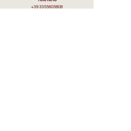
+39 3355605808
Email
info@selleriafranciacorta.com
ORARI D'APERTURA
Lun:
su appuntamento
Mar - Dom:
10:00/12.30 - 15.30/19.30​
IN AIUTO
Spedizioni, Resi e Rimborsi
FAQ
Informativa sulla Privacy