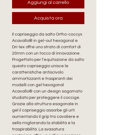
Aggiungi al carrello
Acquista ora
Il copriseggio da salto Ortho-coccyx
Acavallo® in gel-out hexagonal e
Dri-lex offre uno strato di comfort di
20mm con un tocco di innovazione.
Progettato per l'equitazione da salto
questo copriseggio unisce le
caratteristiche antiscivolo
ammortizzanti e traspiranti dei
modelli con gel hexagonal
Acavallo® con un design sagomato
studiato per proteggere il coccige.
Grazie alla struttura esagonale in
gel il copriseggio assorbe gli urti
aumentando il grip tra cavaliere e
sella migliorando la stabilità e la
traspirabilità. La svasatura