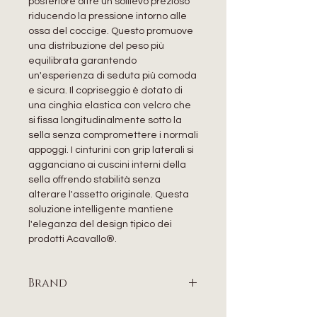
posteriore offre un sollievo prezioso
riducendo la pressione intorno alle
ossa del coccige. Questo promuove
una distribuzione del peso più
equilibrata garantendo
un'esperienza di seduta più comoda
e sicura. Il copriseggio è dotato di
una cinghia elastica con velcro che
si fissa longitudinalmente sotto la
sella senza compromettere i normali
appoggi. I cinturini con grip laterali si
agganciano ai cuscini interni della
sella offrendo stabilità senza
alterare l'assetto originale. Questa
soluzione intelligente mantiene
l'eleganza del design tipico dei
prodotti Acavallo®.
Brand
ACAVALLO