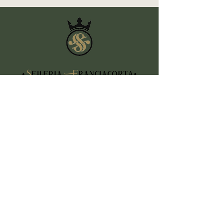
CONTATTI
Indirizzo
Piazza Vittorio Veneto, 5
25030 Erbusco (BS)
Telefono
+39 3355605808
Email
info@selleriafranciacorta.com