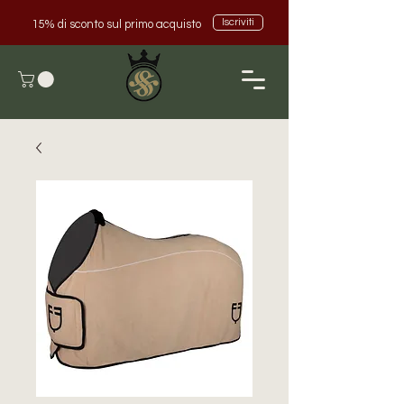
Iscriviti
15% di sconto sul primo acquisto