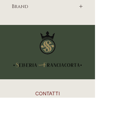
Brand
EQUESTRO
CONTATTI
Indirizzo
Piazza Vittorio Veneto, 5
25030 Erbusco (BS)
Telefono
+39 3355605808