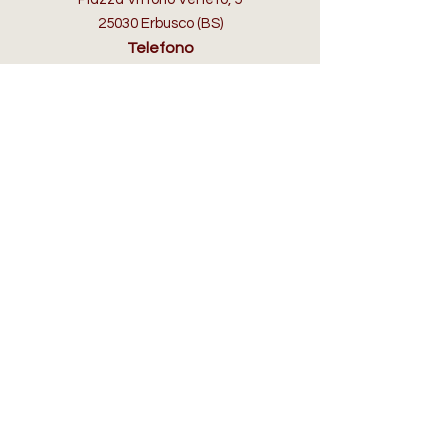
25030 Erbusco (BS)
Telefono
+39 3355605808
Email
info@selleriafranciacorta.com
ORARI D'APERTURA
Lun:
su appuntamento
Mar - Dom:
10:00/12.30 - 15.30/19.30​
IN AIUTO
Spedizioni, Resi e Rimborsi
FAQ
Informativa sulla Privacy