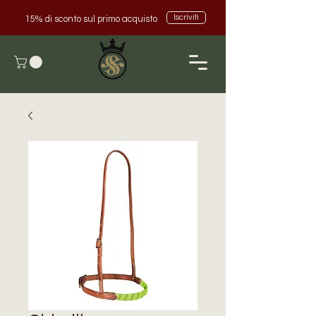
Iscriviti
15% di sconto sul primo acquisto