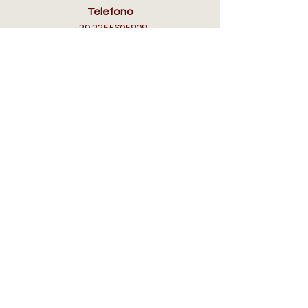
Telefono
+39 3355605808
Email
info@selleriafranciacorta.com
ORARI D'APERTURA
Lun:
su appuntamento
Mar - Dom:
10:00/12.30 - 15.30/19.30​
IN AIUTO
Spedizioni, Resi e Rimborsi
FAQ
Informativa sulla Privacy