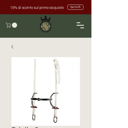
Iscriviti
15% di sconto sul primo acquisto