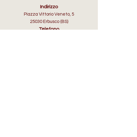
Indirizzo
Piazza Vittorio Veneto, 5
25030 Erbusco (BS)
Telefono
+39 3355605808
Email
info@selleriafranciacorta.com
ORARI D'APERTURA
Lun:
su appuntamento
Mar - Dom:
10:00/12.30 - 15.30/19.30​
IN AIUTO
Spedizioni, Resi e Rimborsi