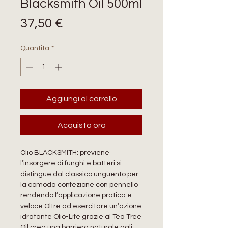
Blacksmith Oil 500ml
Prezzo
37,50 €
Quantità
*
Aggiungi al carrello
Acquista ora
Olio BLACKSMITH: previene
l’insorgere di funghi e batteri si
distingue dal classico unguento per
la comoda confezione con pennello
rendendo l’applicazione pratica e
veloce Oltre ad esercitare un’azione
idratante Olio-Life grazie al Tea Tree
Oil crea una barriera naturale agli