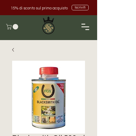
Iscriviti
15% di sconto sul primo acquisto