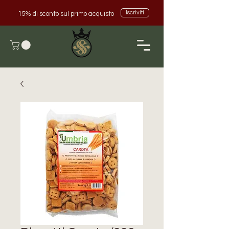
Iscriviti
15% di sconto sul primo acquisto