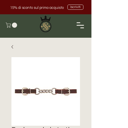
Iscriviti
15% di sconto sul primo acquisto