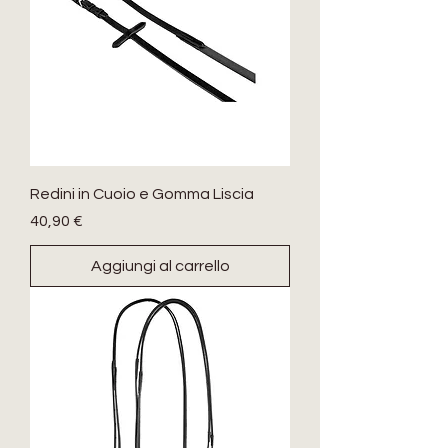
Redini in Cuoio e Gomma Liscia
Prezzo
40,90 €
Aggiungi al carrello