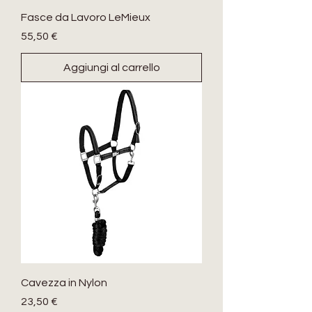
Fasce da Lavoro LeMieux
Prezzo
55,50 €
Aggiungi al carrello
Cavezza in Nylon
Prezzo
23,50 €