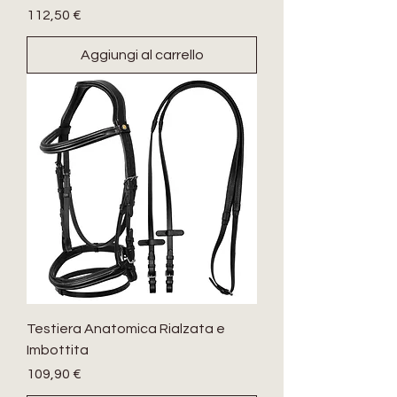
Prezzo
112,50 €
Aggiungi al carrello
Testiera Anatomica Rialzata e
Imbottita
Prezzo
109,90 €